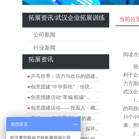
拓展资讯/武汉企业拓展训练
当前位
公司新闻
行业新闻
阅读次
拓展资讯
很多的
利于企
乒乓世界：活力与欢乐的团建...
力方面
创意团建“中华剪纸”：传统...
武汉企
创意团建活动“草编/粽编”...
1，拓
创意团建活动——捏面人：藏...
的四肢
10个
穿越A4：突破思维边界的趣...
请您留言
康。所
拓展项目——钉子游戏：探寻...
2，现
武汉寰宇跃动户外拓展培训公司