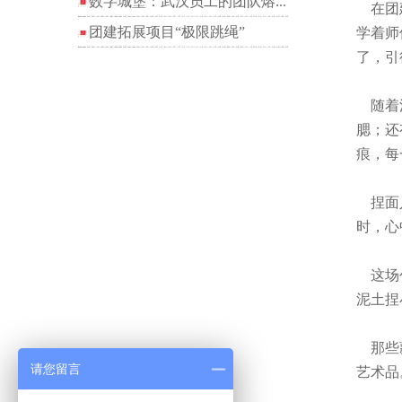
数字城堡：武汉员工的团队熔...
在团建
团建拓展项目“极限跳绳”
学着师
了，引
随着活
腮；还
痕，每
捏面人
时，心
这场创
泥土捏
那些藏
请您留言
艺术品