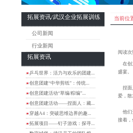
拓展资讯/武汉企业拓展训练
当前位
公司新闻
行业新闻
阅读次
拓展资讯
在创意
盛宴。
乒乓世界：活力与欢乐的团建...
创意团建“中华剪纸”：传统...
捏面人
创意团建活动“草编/粽编”...
爱，散
创意团建活动——捏面人：藏...
他们开
穿越A4：突破思维边界的趣...
接着，
拓展项目——钉子游戏：探寻...