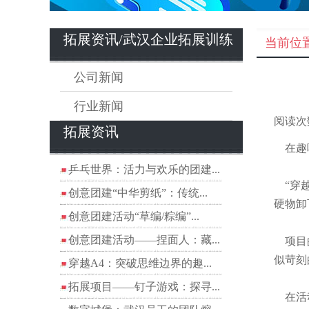
拓展资讯/武汉企业拓展训练
当前位
公司新闻
行业新闻
阅读次
拓展资讯
在趣味
乒乓世界：活力与欢乐的团建...
“穿越
创意团建“中华剪纸”：传统...
硬物卸
创意团建活动“草编/粽编”...
创意团建活动——捏面人：藏...
项目的
似苛刻
穿越A4：突破思维边界的趣...
拓展项目——钉子游戏：探寻...
在活动