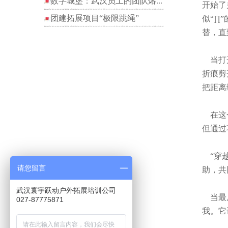
数字城堡：武汉员工的团队熔...
开始了
团建拓展项目“极限跳绳”
似“∏
替，直
当打开
折痕剪
把距离
在这个
但通过
“穿越
请您留言
助，共
武汉寰宇跃动户外拓展培训公司
当最后
027-87775871
我。它