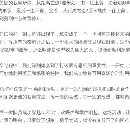
关键的裁剪步骤。从距离左边1厘米处，由下往上剪，沿着边顺
”的形状，最后一边不剪。接着，从距离右边2厘米处由下往上剪
到剪到中心位置停止。
纸的那一刻，奇迹出现了，纸变成了一个一个相互连接起来的
开。等所有的都剪开之后，一个很大的纸圈便呈现在眼前，这个
缩减到0.5厘米，那么即使是体型较为庞大的人，也能够顺利穿
过程中，我们深刻体会到了打破固有思维的重要性。一开始，大
巧妙地利用剪刀和纸张的特性，我们成功地将可用资源合理利用
A4”不仅仅是一场趣味活动，更是一次思维的碰撞和团队的合
同探索更佳的裁剪方法。每一次的尝试，每一次的改进，都凝聚
一位队员成功穿越A4纸时，欢呼声和掌声响起。这场活动，让
让我们明白，只要敢于想象，勇于尝试，就没有克服不了的困难