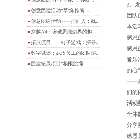
3、
创意团建活动“草编/粽编”...
团队
创意团建活动——捏面人：藏...
本活
穿越A4：突破思维边界的趣...
感恩
拓展项目——钉子游戏：探寻...
感恩
数字城堡：武汉员工的团队熔...
音乐
团建拓展项目“极限跳绳”
的心
——
们的
活动
全体
分享
感恩