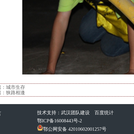
篇：
城市生存
篇：
狭路相逢
技术支持：
武汉团队建设
百度统计
言
鄂ICP备16008443号-2
鄂公网安备 42010602001257号