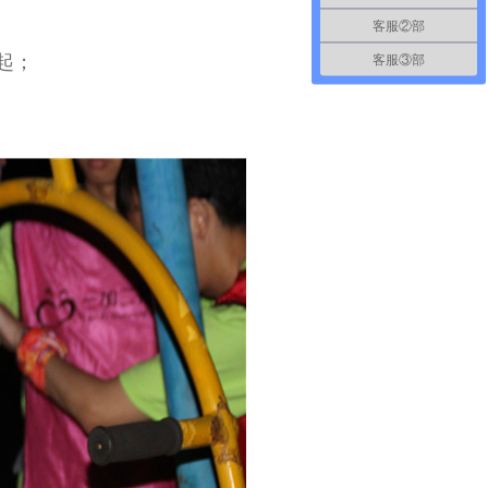
客服②部
起；
客服③部