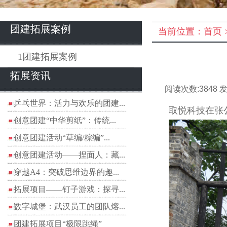
团建拓展案例
当前位置：
首页
1团建拓展案例
拓展资讯
阅读次数:
3848
发
乒乓世界：活力与欢乐的团建...
取悦科技在张
创意团建“中华剪纸”：传统...
创意团建活动“草编/粽编”...
创意团建活动——捏面人：藏...
穿越A4：突破思维边界的趣...
拓展项目——钉子游戏：探寻...
数字城堡：武汉员工的团队熔...
团建拓展项目“极限跳绳”