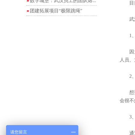
数字城堡：武汉员工的团队熔...
目前，
团建拓展项目“极限跳绳”
武汉
1、
因为舞
人员、
2、
想要灵
会很不
3、
请您留言
通过反