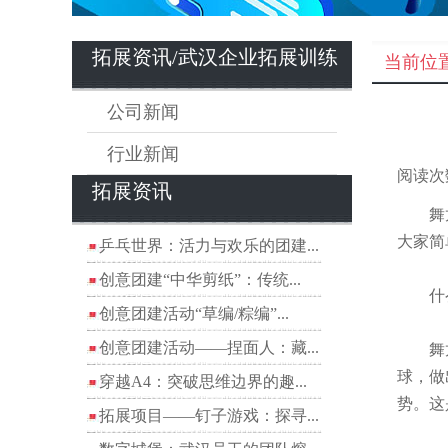
拓展资讯/武汉企业拓展训练
当前位
公司新闻
行业新闻
阅读次
拓展资讯
舞龙是
大家简
乒乓世界：活力与欢乐的团建...
创意团建“中华剪纸”：传统...
什么
创意团建活动“草编/粽编”...
创意团建活动——捏面人：藏...
舞龙舞
球，做
穿越A4：突破思维边界的趣...
势。这
拓展项目——钉子游戏：探寻...