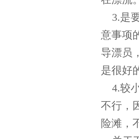
3.是
意事项
导漂员
是很好
4.较
不行，
险滩，