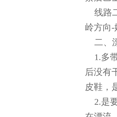
线路二
岭方向-
二、漂
1.多
后没有
皮鞋，
2.是
在漂流