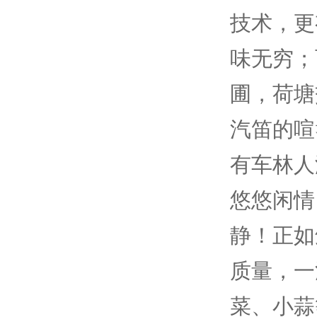
技术，更
味无穷；
圃，荷塘
汽笛的喧
有车林人
悠悠闲情
静！正如
质量，一
菜、小蒜